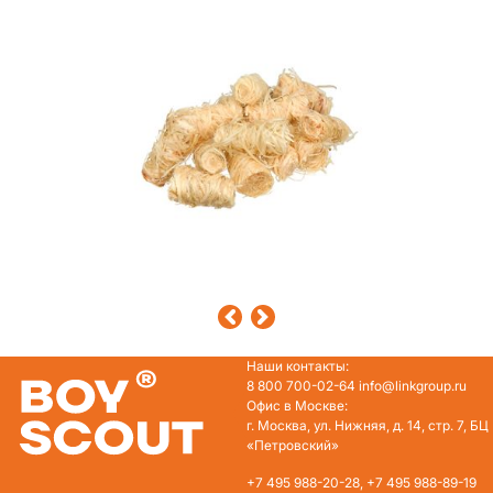
Наши контакты:
8 800 700-02-64
info@linkgroup.ru
Офис в Москве:
г. Москва, ул. Нижняя, д. 14, стр. 7, БЦ
«Петровский»
+7 495 988-20-28
,
+7 495 988-89-19